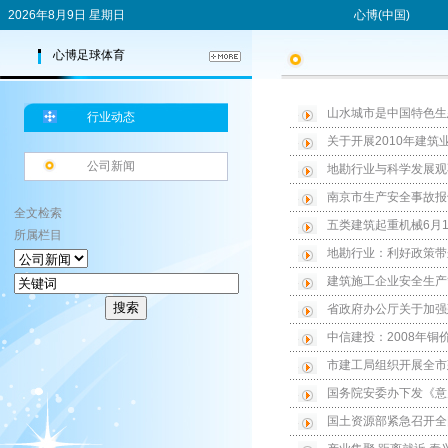
2026年8月9日 星期日
心博(中国)
心博足球体育
山水城市是中国特色生
行业动态
关于开展2010年建
公司新闻
地勘行业与科学发展观
南京市生产安全事故报
全文检索
五类建筑起重机械6月
所属栏目
地勘行业：利好政策带
建筑施工企业安全生产
省政府办公厅关于加强
中信建投：2008年铜
市建工局组织开展全市
国务院安委办下发《意
国土资源部紧急召开全