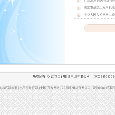
产业集聚 距离就近 
南京市建筑工程局职能
中华人民共和国国土资
kok官网首页
|
电子竞技官网·(中国)官方网站
|
2025世俱杯官网入口
|
爱游戏ayx官网