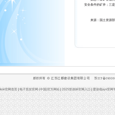
安全条件的矿井；三是
来源：国土资源部网
kok官网首页
|
电子竞技官网·(中国)官方网站
|
2025世俱杯官网入口
|
爱游戏ayx官网