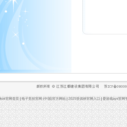
kok官网首页
|
电子竞技官网·(中国)官方网站
|
2025世俱杯官网入口
|
爱游戏ayx官网