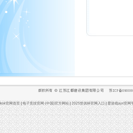
kok官网首页
|
电子竞技官网·(中国)官方网站
|
2025世俱杯官网入口
|
爱游戏ayx官网